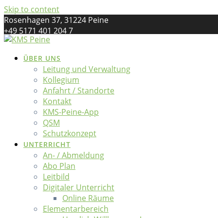
Skip to content
Rosenhagen 37, 31224 Peine
+49 5171 401 204 7
kreismusikschule@landkreis-peine.de
ÜBER UNS
Leitung und Verwaltung
Kollegium
Anfahrt / Standorte
Kontakt
KMS-Peine-App
QSM
Schutzkonzept
UNTERRICHT
An- / Abmeldung
Abo Plan
Leitbild
Digitaler Unterricht
Online Räume
Elementarbereich