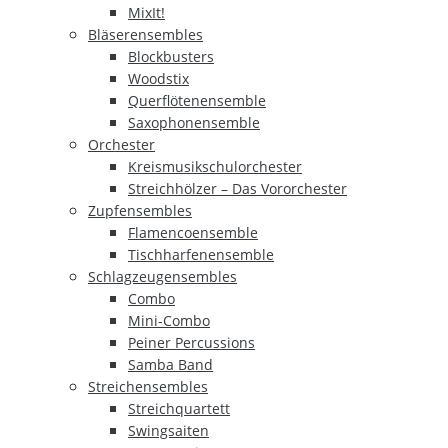
MixIt!
Bläserensembles
Blockbusters
Woodstix
Querflötenensemble
Saxophonensemble
Orchester
Kreismusikschulorchester
Streichhölzer – Das Vororchester
Zupfensembles
Flamencoensemble
Tischharfenensemble
Schlagzeugensembles
Combo
Mini-Combo
Peiner Percussions
Samba Band
Streichensembles
Streichquartett
Swingsaiten