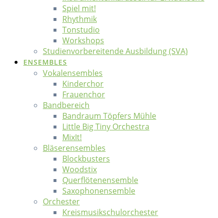
Spiel mit!
Rhythmik
Tonstudio
Workshops
Studienvorbereitende Ausbildung (SVA)
ENSEMBLES
Vokalensembles
Kinderchor
Frauenchor
Bandbereich
Bandraum Töpfers Mühle
Little Big Tiny Orchestra
MixIt!
Bläserensembles
Blockbusters
Woodstix
Querflötenensemble
Saxophonensemble
Orchester
Kreismusikschulorchester