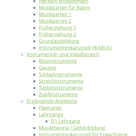
Herzlich Willkommen!
Musikgarten für Babys
Musikgarten 1
Musikgarten 2
Früherziehung 1
Früherziehung 2
Grundausbildung
Instrumentenkarussell (IKARUS)
Instrumental- und Vokalbereich
Blasinstrumente
Gesang
Schlaginstrumente
Streichinstrumente
Tasteninstrumente
Zupfinstrumente
Ergänzende Angebote
Flexicards
Lehrgänge
D1 Lehrgang
Musiktheorie / Gehörbildung
Instrumentenkarussell für Erwachsene