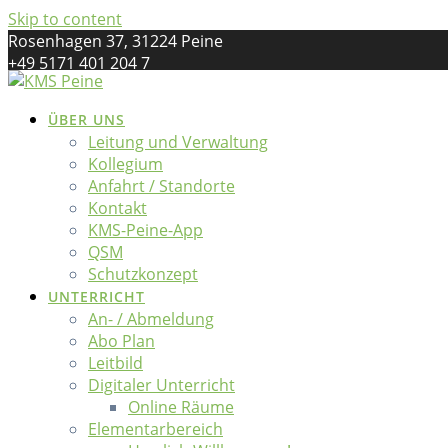
Skip to content
Rosenhagen 37, 31224 Peine
+49 5171 401 204 7
kreismusikschule@landkreis-peine.de
ÜBER UNS
Leitung und Verwaltung
Kollegium
Anfahrt / Standorte
Kontakt
KMS-Peine-App
QSM
Schutzkonzept
UNTERRICHT
An- / Abmeldung
Abo Plan
Leitbild
Digitaler Unterricht
Online Räume
Elementarbereich