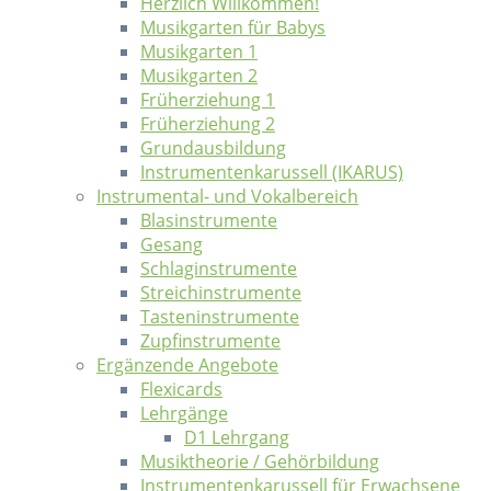
Herzlich Willkommen!
Musikgarten für Babys
Musikgarten 1
Musikgarten 2
Früherziehung 1
Früherziehung 2
Grundausbildung
Instrumentenkarussell (IKARUS)
Instrumental- und Vokalbereich
Blasinstrumente
Gesang
Schlaginstrumente
Streichinstrumente
Tasteninstrumente
Zupfinstrumente
Ergänzende Angebote
Flexicards
Lehrgänge
D1 Lehrgang
Musiktheorie / Gehörbildung
Instrumentenkarussell für Erwachsene