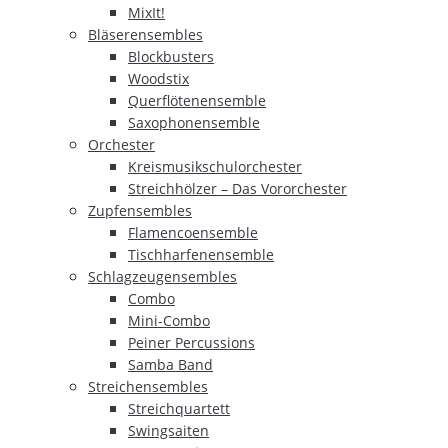
MixIt!
Bläserensembles
Blockbusters
Woodstix
Querflötenensemble
Saxophonensemble
Orchester
Kreismusikschulorchester
Streichhölzer – Das Vororchester
Zupfensembles
Flamencoensemble
Tischharfenensemble
Schlagzeugensembles
Combo
Mini-Combo
Peiner Percussions
Samba Band
Streichensembles
Streichquartett
Swingsaiten