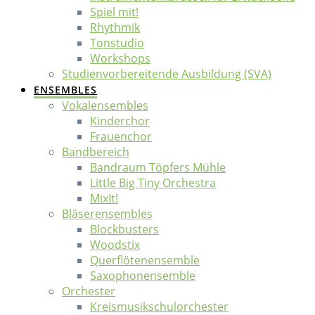
Spiel mit!
Rhythmik
Tonstudio
Workshops
Studienvorbereitende Ausbildung (SVA)
ENSEMBLES
Vokalensembles
Kinderchor
Frauenchor
Bandbereich
Bandraum Töpfers Mühle
Little Big Tiny Orchestra
MixIt!
Bläserensembles
Blockbusters
Woodstix
Querflötenensemble
Saxophonensemble
Orchester
Kreismusikschulorchester