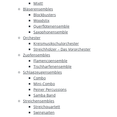
MixIt!
Bläserensembles
Blockbusters
Woodstix
Querflötenensemble
Saxophonensemble
Orchester
Kreismusikschulorchester
Streichhölzer – Das Vororchester
Zupfensembles
Flamencoensemble
Tischharfenensemble
Schlagzeugensembles
Combo
Mini-Combo
Peiner Percussions
Samba Band
Streichensembles
Streichquartett
Swingsaiten