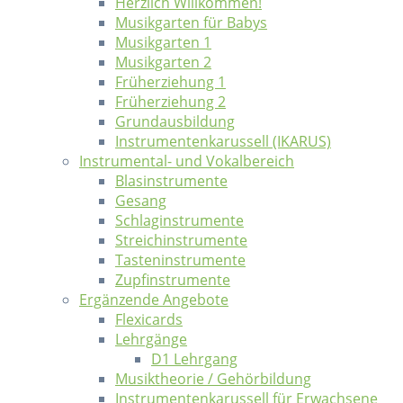
Herzlich Willkommen!
Musikgarten für Babys
Musikgarten 1
Musikgarten 2
Früherziehung 1
Früherziehung 2
Grundausbildung
Instrumentenkarussell (IKARUS)
Instrumental- und Vokalbereich
Blasinstrumente
Gesang
Schlaginstrumente
Streichinstrumente
Tasteninstrumente
Zupfinstrumente
Ergänzende Angebote
Flexicards
Lehrgänge
D1 Lehrgang
Musiktheorie / Gehörbildung
Instrumentenkarussell für Erwachsene