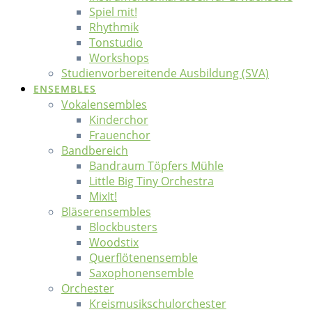
Spiel mit!
Rhythmik
Tonstudio
Workshops
Studienvorbereitende Ausbildung (SVA)
ENSEMBLES
Vokalensembles
Kinderchor
Frauenchor
Bandbereich
Bandraum Töpfers Mühle
Little Big Tiny Orchestra
MixIt!
Bläserensembles
Blockbusters
Woodstix
Querflötenensemble
Saxophonensemble
Orchester
Kreismusikschulorchester