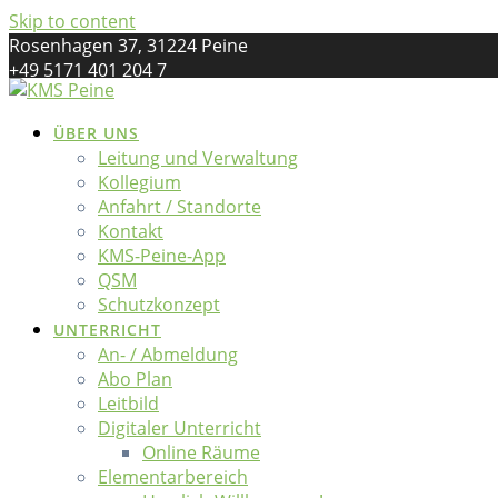
Skip to content
Rosenhagen 37, 31224 Peine
+49 5171 401 204 7
kreismusikschule@landkreis-peine.de
ÜBER UNS
Leitung und Verwaltung
Kollegium
Anfahrt / Standorte
Kontakt
KMS-Peine-App
QSM
Schutzkonzept
UNTERRICHT
An- / Abmeldung
Abo Plan
Leitbild
Digitaler Unterricht
Online Räume
Elementarbereich